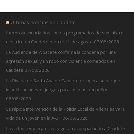
Últimas noticias de Caudete
Iberdrola anuncia dos cortes programados de suministro
eléctrico en Caudete para el 11 de agosto
07/08/2026
La Audiencia de Albacete confirma la condena por una
agresión sexual y un robo con violencia cometidos en
Caudete
07/08/2026
La Pinada de Santa Ana de Caudete recupera su parque
infantil con nuevos juegos para los más pequeños
06/08/2026
La rápida intervención de la Policía Local de Villena salva la
vida de un joven en la A-31
06/08/2026
Las altas temperaturas seguirán acompañando a Caudete