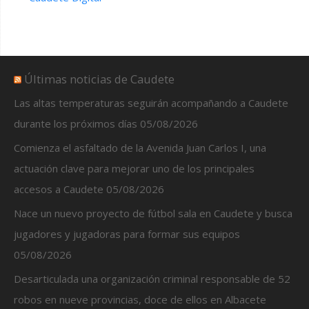
Últimas noticias de Caudete
Las altas temperaturas seguirán acompañando a Caudete
durante los próximos días
05/08/2026
Comienza el asfaltado de la Avenida Juan Carlos I, una
actuación clave para mejorar uno de los principales
accesos a Caudete
05/08/2026
Nace un nuevo proyecto de fútbol sala en Caudete y busca
jugadores y jugadoras para formar sus equipos
05/08/2026
Desarticulada una organización criminal responsable de 52
robos en nueve provincias, doce de ellos en Albacete